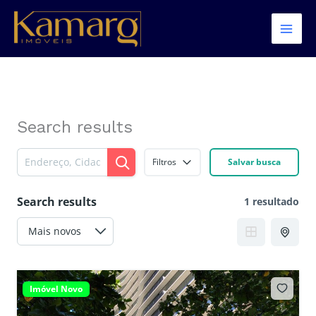
Ir
para
o
conteúdo
Search results
Filtros
Salvar busca
Search results
1 resultado
Imóvel Novo