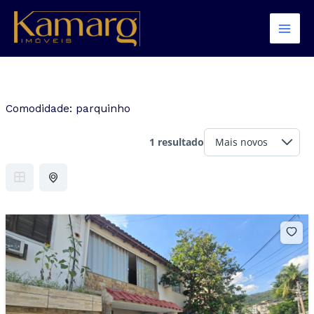
Ir
para
o
conteúdo
Comodidade:
parquinho
1 resultado