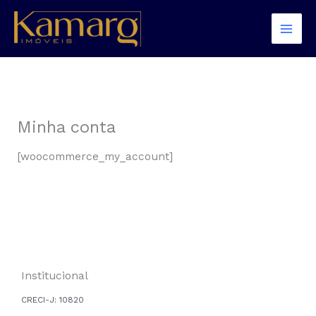
Ir
para
o
conteúdo
Minha conta
[woocommerce_my_account]
Institucional
CRECI-J:
10820