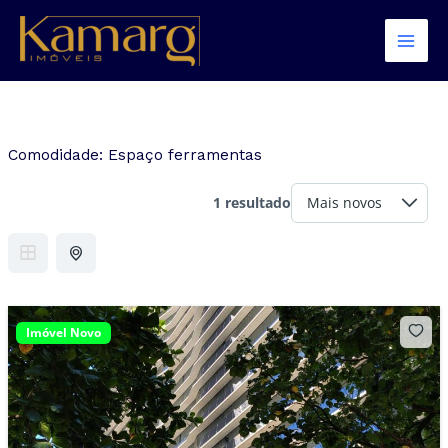
Ir
para
o
conteúdo
Comodidade:
Espaço ferramentas
1 resultado
Imóvel Novo