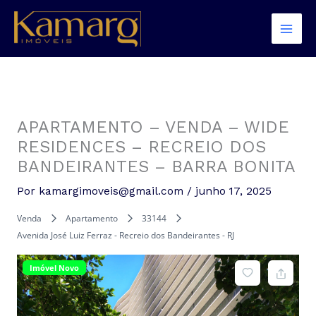
Ir
para
o
conteúdo
APARTAMENTO – VENDA – WIDE
RESIDENCES – RECREIO DOS
BANDEIRANTES – BARRA BONITA
Por
kamargimoveis@gmail.com
/
junho 17, 2025
Venda
Apartamento
33144
Avenida José Luiz Ferraz - Recreio dos Bandeirantes - RJ
Imóvel Novo