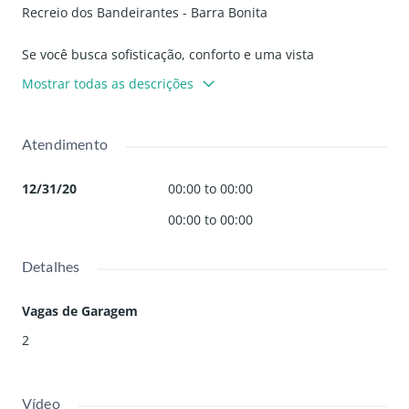
Recreio dos Bandeirantes - Barra Bonita
Se você busca sofisticação, conforto e uma vista
deslumbrante, este apartamento no Wide Residences,
Mostrar todas as descrições
recém-entregue no Recreio dos Bandeirantes - Barra
Bonita, é a escolha perfeita! Com 100m², esse imóvel
combina modernidade e funcionalidade em um espaço
Atendimento
amplo e bem distribuído.
12/31/20
00:00 to 00:00
Destaques do imóvel:
00:00 to 00:00
Andar alto , conforto mais privacidade e ventilação
Vista espetacular para as montanhas , para você começar o
dia com um cenário incrível
Detalhes
Sol da tarde , garantindo ambientes mais iluminados e
ensolarados
Vagas de Garagem
Cortina de vidro na varanda , criando um ambiente
2
sofisticado e confortável
Destaques do condomínio - Lazer de Alto Padrão:
Vídeo