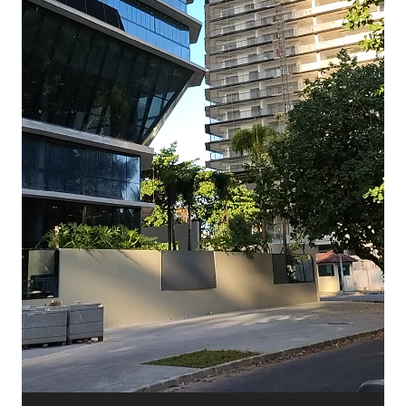
Condomínio R$ 980,23 (incluso água e luz)
IPTU: 3.250,00 (parcelado em 10 vezes)
Taxa de Incêndio: NT
Habite-se: OK
RGI
: OK