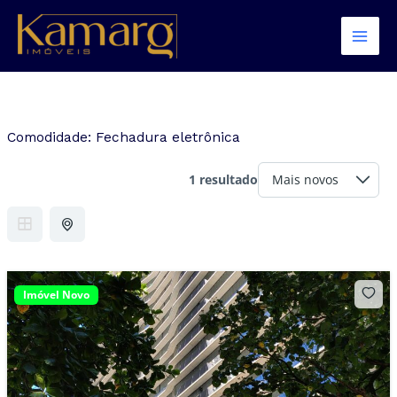
Ir
para
o
conteúdo
Comodidade:
Fechadura eletrônica
1 resultado
Imóvel Novo