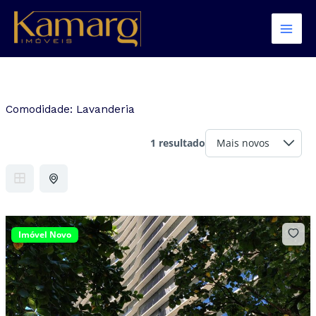
Ir
para
o
conteúdo
Comodidade:
Lavanderia
1 resultado
Imóvel Novo