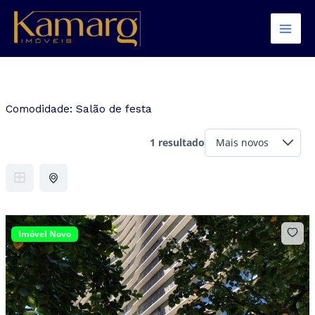
Ir
para
o
conteúdo
Comodidade:
Salão de festa
1 resultado
Imóvel Novo