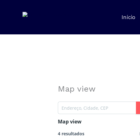
Ir
para
Início
o
conteúdo
Map view
Map view
4 resultados