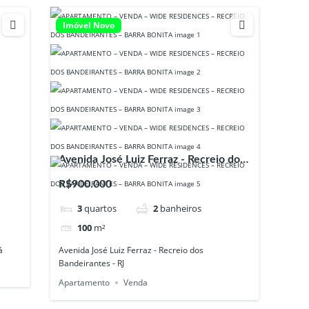
Imóvel Novo
Avenida José Luiz Ferraz - Recreio dos
Bandeirantes - RJ
R$900.000
3
quartos
2
banheiros
100
m²
á
Avenida José Luiz Ferraz - Recreio dos
Bandeirantes - RJ
Apartamento
Venda