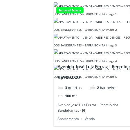
Imóvel Novo
Avenida José Luiz Ferraz - Recreio 
Bandeirantes - RJ
R$900.000
3
quartos
2
banheiros
100
m²
Avenida José Luiz Ferraz - Recreio dos
Bandeirantes - RJ
Apartamento
Venda