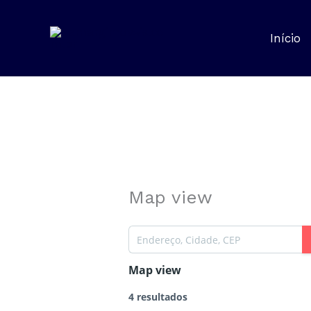
Ir
para
Início
o
conteúdo
Map view
Map view
4 resultados