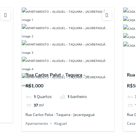
Rua Carlos Palut - Taquara -
Rua 
Jacarepaguá
Jac
R$1.000
R$5
1
Quartos
1
banheiro
37
m²
Rua Carlos Palut - Taquara - Jacarepaguá
Rua C
Apartamento
Aluguel
Casa